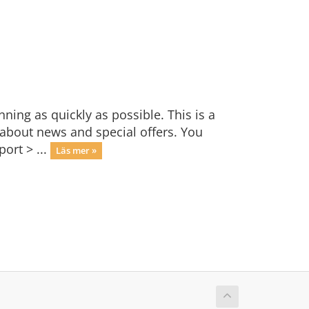
ng as quickly as possible. This is a
bout news and special offers. You
ort > ...
Läs mer »