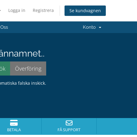
Logga in
Registrera
Se kundvagnen
 Oss
Konto
männamnet..
omatiska falska inskick.
BETALA
FÅ SUPPORT