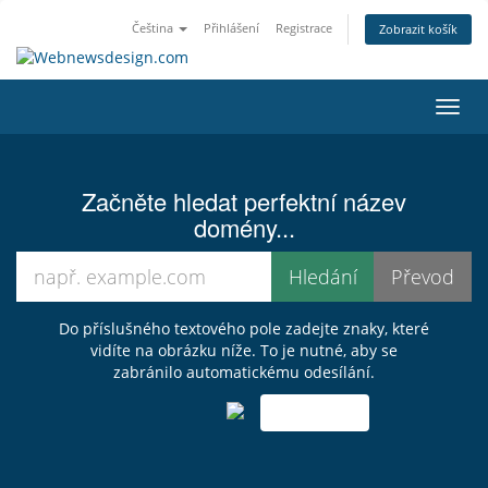
Čeština
Přihlášení
Registrace
Zobrazit košík
Přep
navig
Začněte hledat perfektní název
domény...
Do příslušného textového pole zadejte znaky, které
vidíte na obrázku níže. To je nutné, aby se
zabránilo automatickému odesílání.